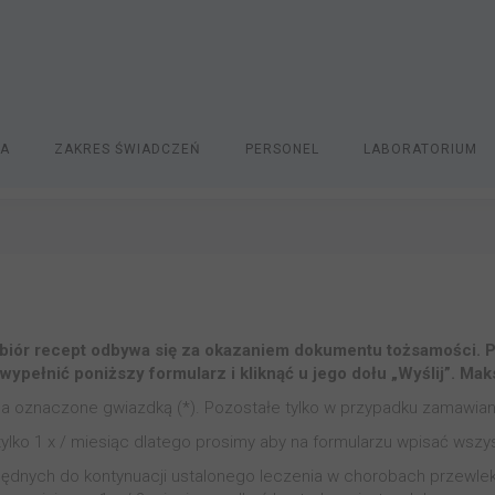
JA
ZAKRES ŚWIADCZEŃ
PERSONEL
LABORATORIUM
biór recept odbywa się za okazaniem dokumentu tożsamości. P
y wypełnić poniższy formularz i kliknąć u jego dołu „Wyślij”. 
a oznaczone gwiazdką (*). Pozostałe tylko w przypadku zamawiania
ko 1 x / miesiąc dlatego prosimy aby na formularzu wpisać wszystk
zbędnych do kontynuacji ustalonego leczenia w chorobach przewlek