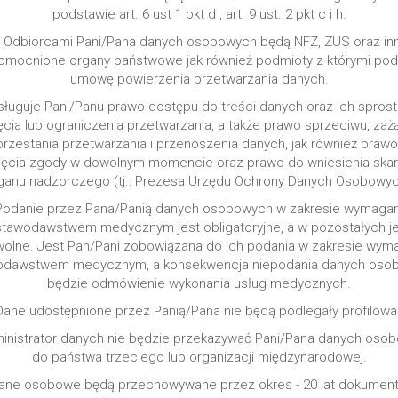
podstawie art. 6 ust 1 pkt d , art. 9 ust. 2 pkt c i h.
. Odbiorcami Pani/Pana danych osobowych będą NFZ, ZUS oraz in
omocnione organy państwowe jak również podmioty z którymi pod
umowę powierzenia przetwarzania danych.
ysługuje Pani/Panu prawo dostępu do treści danych oraz ich sprost
ęcia lub ograniczenia przetwarzania, a także prawo sprzeciwu, zaż
rzestania przetwarzania i przenoszenia danych, jak również praw
ięcia zgody w dowolnym momencie oraz prawo do wniesienia skar
ganu nadzorczego (tj.: Prezesa Urzędu Ochrony Danych Osobowyc
 Podanie przez Pana/Panią danych osobowych w zakresie wymaga
stawodawstwem medycznym jest obligatoryjne, a w pozostałych je
olne. Jest Pan/Pani zobowiązana do ich podania w zakresie wy
odawstwem medycznym, a konsekwencja niepodania danych oso
będzie odmówienie wykonania usług medycznych.
Dane udostępnione przez Panią/Pana nie będą podlegały profilowa
ministrator danych nie będzie przekazywać Pani/Pana danych oso
do państwa trzeciego lub organizacji międzynarodowej.
Dane osobowe będą przechowywane przez okres - 20 lat dokument