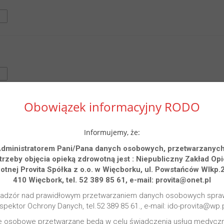
Obowiązek informacyjny RODO
Informujemy, że:
Administratorem Pani/Pana danych osobowych, przetwarzanych
trzeby objęcia opieką
zdrowotną jest :
Niepubliczny Zakład Opi
otnej
Provita Spółka z o.o. w Więcborku,
ul. Powstańców Wlkp.2
410 Więcbork,
tel. 52 389 85 61, e-mail: provita@onet.pl
Nadzór nad prawidłowym przetwarzaniem danych osobowych spra
nspektor Ochrony Danych, tel.52 389 85 61., e-mail: ido-provita@wp.p
e osobowe przetwarzane będą w celu świadczenia usług medycz