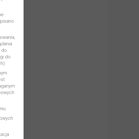
ne
pisano
owania,
ądania
o do
gi do
h).
nym
st
maganym
bowych
niu.
bowych
acja