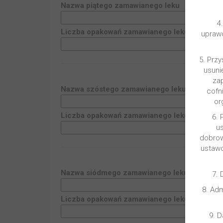
Nazwa
piątego
zamawianego leku
4
Liczba opakowań zamawianego leku
upraw
5. Prz
usuni
zap
Nazwa
szóstego
zamawianego leku
cofn
or
Liczba opakowań zamawianego leku
6.
u
dobrow
ustaw
Nazwa
siódmego
zamawianego leku
7. 
8. Ad
Liczba opakowań zamawianego leku
9. 