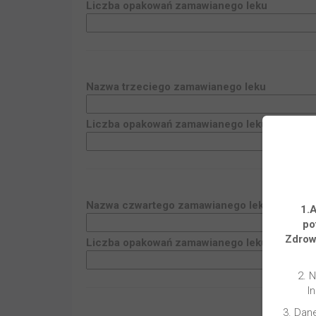
Liczba opakowań zamawianego leku
Nazwa
trzeciego
zamawianego leku
Liczba opakowań zamawianego leku
Nazwa
czwartego
zamawianego leku
1.
po
Zdrow
Liczba opakowań zamawianego leku
2. 
I
3. Dan