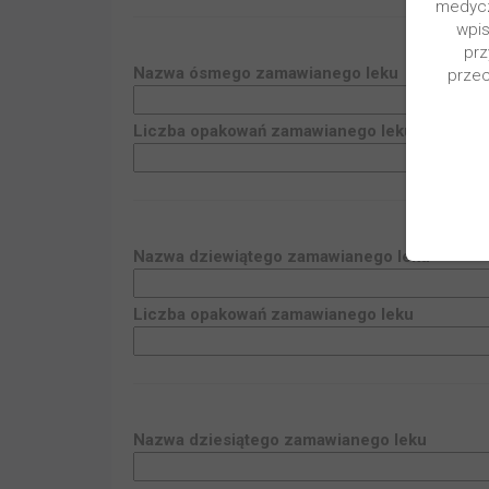
medycz
wpis
prz
Nazwa
ósmego
zamawianego leku
przec
Liczba opakowań zamawianego leku
Nazwa
dziewiątego
zamawianego leku
Liczba opakowań zamawianego leku
Nazwa
dziesiątego
zamawianego leku