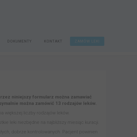
DOKUMENTY
KONTAKT
ZAMÓW LEKI
rzez niniejszy formularz można zamawiać
Maksymalnie można zamówić 13 rodzajów leków.
 większej liczby rodzajów leków.
ie leki niezbędne na najbliższy miesiąc kuracji.
łych, dobrze kontrolowanych. Pacjent powinien