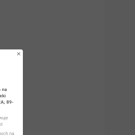
×
 na
eki
A; 89-
wuje
l.
nych na