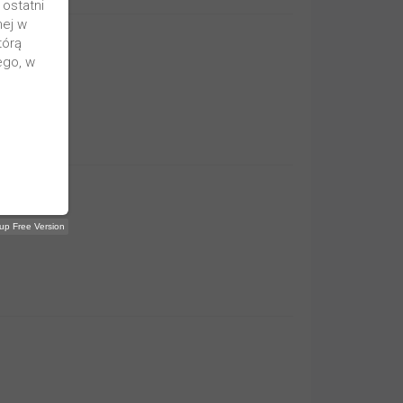
ostatni
nej w
tórą
ego, w
p Free Version