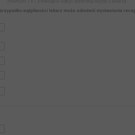
minimum 1 x / 3 miesiące odbyć kontrolną wizytę u lekarza.
przypadku wątpliwości lekarz może odmówić wystawienia recep