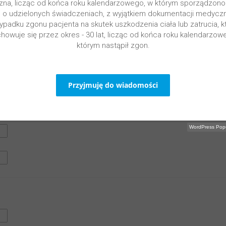
na, licząc od końca roku kalendarzowego, w którym sporządzono 
 o udzielonych świadczeniach, z wyjątkiem dokumentacji medycz
ypadku zgonu pacjenta na skutek uszkodzenia ciała lub zatrucia, k
howuje się przez okres - 30 lat, licząc od końca roku kalendarzow
którym nastąpił zgon.
WordPress Popu